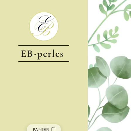
EB-perles
PANIER