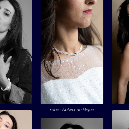
robe : Nolwenne Migné