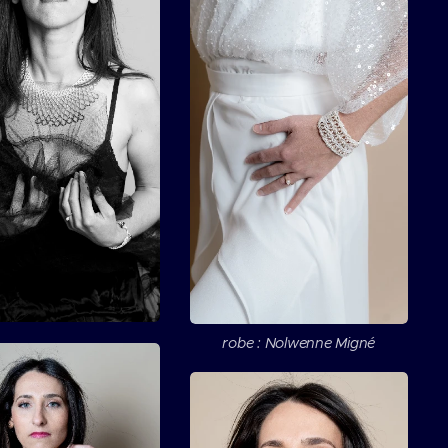
robe : Nolwenne Migné