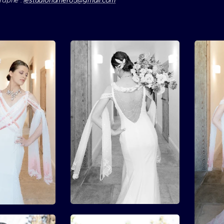
raphe :
lestudionumero5@gmail.com