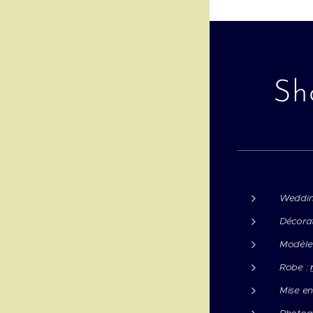
Sh
Weddin
Décoratr
Modèle
Robe :
Mise en