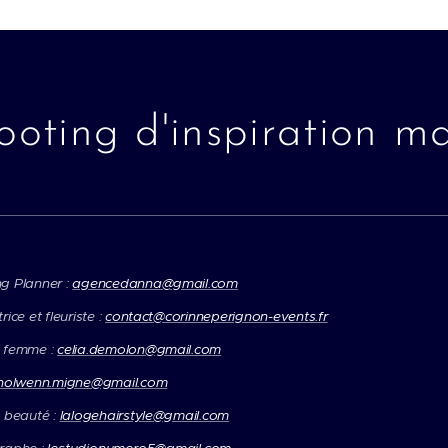
ooting d'inspiration ma
g Planner :
agencedanna@gmail.com
ice et fleuriste :
contact@corinneperignon-events.fr
 femme :
celia.demolon@gmail.com
nolwenn.migne@gmail.com
 beauté :
lalogehairstyle@gmail.com