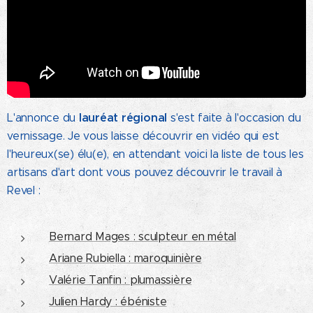
lauréat régional
L'annonce du
s'est faite à l'occasion du
vernissage. Je vous laisse découvrir en vidéo qui est
l'heureux(se) élu(e), en attendant voici la liste de tous les
artisans d'art dont vous pouvez découvrir le travail à
Revel :
Bernard Mages : sculpteur en métal
Ariane Rubiella : maroquinière
Valérie Tanfin : plumassière
Julien Hardy : ébéniste