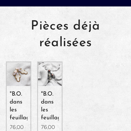
Pièces déjà
réalisées
"B.O.
"B.O.
dans
dans
les
les
feuillages"
feuillages"
76,00
76,00