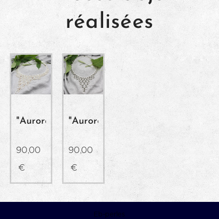
réalisées
"Aurora"
"Aurora"
90,00
90,00
€
€
Eb-perles