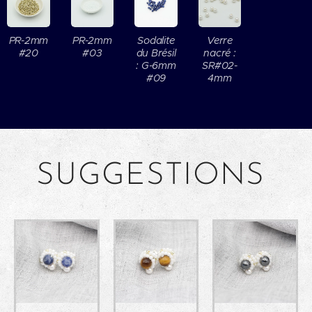
PR-2mm
PR-2mm
Sodalite
Verre
#20
#03
du Brésil
nacré :
: G-6mm
SR#02-
#09
4mm
SUGGESTIONS