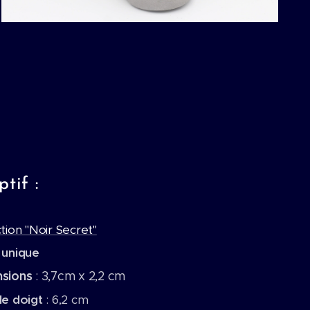
tif :
tion "Noir Secret"
 unique
nsions
: 3,7cm x 2,2 cm
de doigt
: 6,2 cm