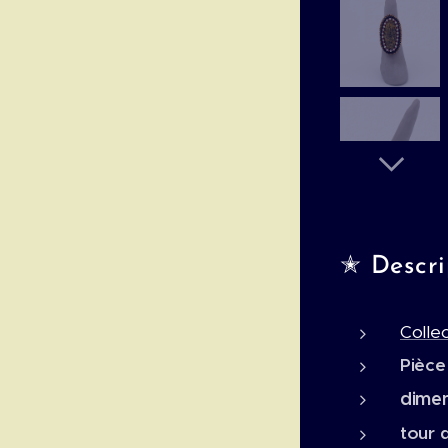
✭ Descrip
Collec
Pièce
dime
tour 