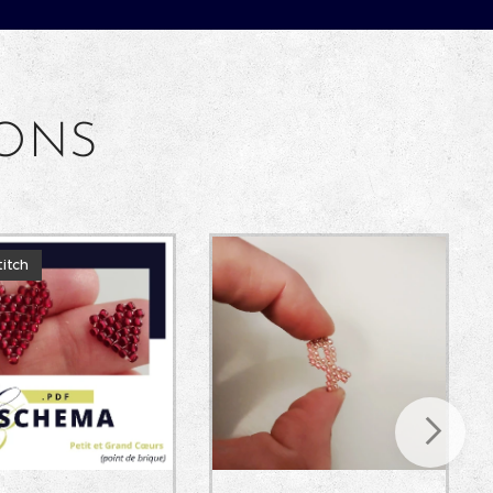
IONS
titch