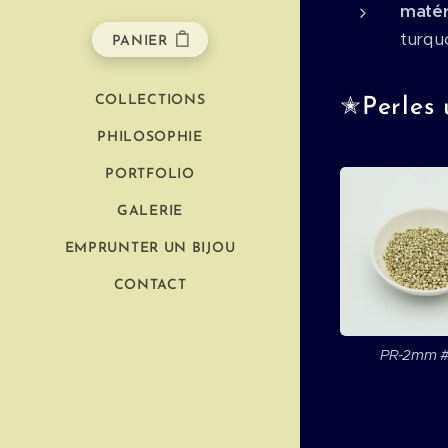
maté
turquo
PANIER
COLLECTIONS
✭
Perles u
PHILOSOPHIE
PORTFOLIO
GALERIE
EMPRUNTER UN BIJOU
CONTACT
PR-2mm 