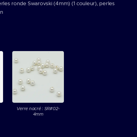
perles ronde Swarovski (4mm) (1 couleur), perles
on
Verre nacré : SR#02-
4mm