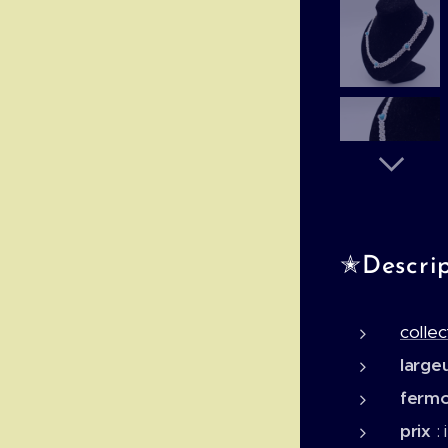
✭Descript
collec
largeu
fermo
prix
: