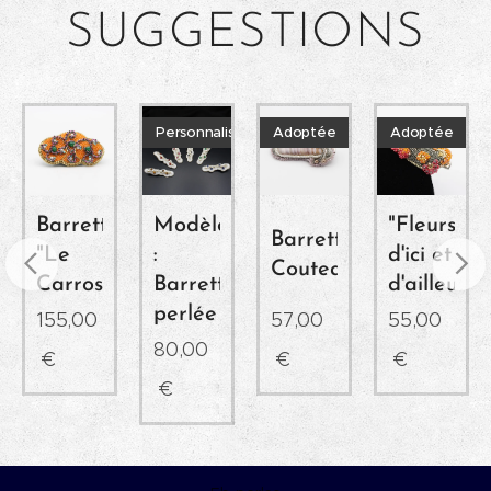
SUGGESTIONS
Personnalisable
Adoptée
Adoptée
e
Barrette
Modèle
"Fleurs
Barrette
e"
"Le
:
d'ici et
Couteau
n
Carrosse"
Barrette
d'ailleurs"
perlée
155,00
57,00
55,00
80,00
€
€
€
€