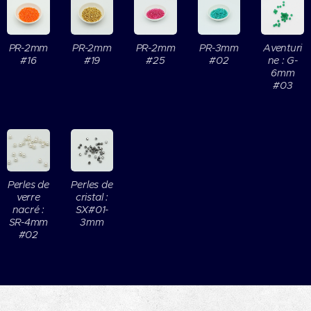
PR-2mm
PR-2mm
PR-2mm
PR-3mm
Aventuri
#16
#19
#25
#02
ne : G-
6mm
#03
Perles de
Perles de
verre
cristal :
nacré :
SX#01-
SR-4mm
3mm
#02