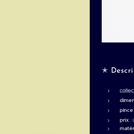
✭ Descrip
collec
dime
pinc
prix
:
maté