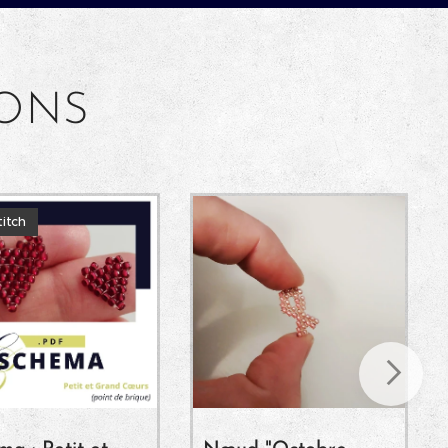
IONS
titch