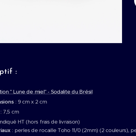
tif :
tion " Lune de miel" - Sodalite du Brésil
nsions
: 9 cm x 2 cm
e
: 7,5 cm
 indiqué HT (hors frais de livraison)
riaux
: perles de rocaille Toho 11/0 (2mm) (2 couleurs),