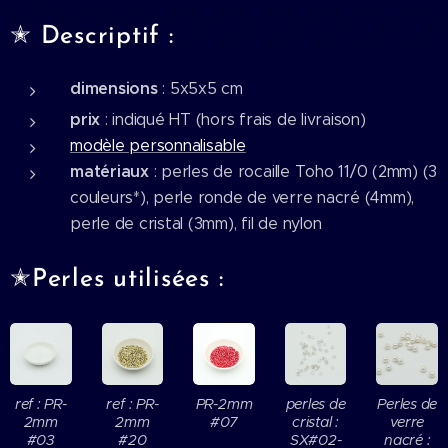
✭ Descriptif :
dimensions
: 5x5x5 cm
prix
: indiqué HT (hors frais de livraison)
modèle personnalisable
matériaux
: perles de rocaille Toho 11/0 (2mm) (3
couleurs*), perle ronde de verre nacré (4mm),
perle de cristal (3mm), fil de nylon
✭Perles utilisées :
ref : PR-
ref : PR-
PR-2mm
perles de
Perles de
2mm
2mm
#07
cristal :
verre
#03
#20
SX#02-
nacré :