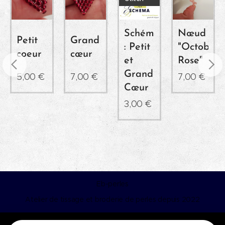
Schéma
Nœud
Petit
Grand
al"
: Petit
"Octobre
coeur
cœur
et
Rose"
Grand
5,00
€
7,00
€
7,00
€
Cœur
3,00
€
Eb-perles
Atelier de tissage et broderie de perles depuis 2022