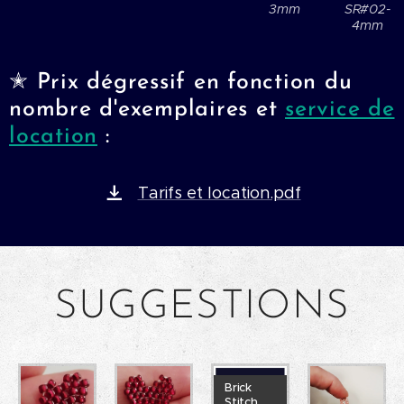
3mm
SR#02-
4mm
✭
Prix dégressif en fonction du
nombre d'exemplaires et
service de
location
:
Tarifs et location.pdf
SUGGESTIONS
Brick
Stitch