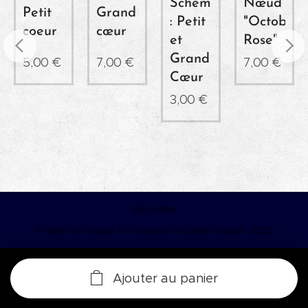
Schéma
Nœud
Petit
Grand
al"
: Petit
"Octobre
coeur
cœur
et
Rose"
Grand
5,00
€
7,00
€
7,00
€
Cœur
3,00
€
Eb-perles
Atelier de tissage et broderie de perles depuis 2022
Ajouter au panier