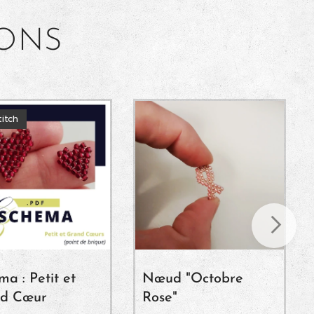
IONS
titch
a : Petit et
Nœud "Octobre
d Cœur
Rose"