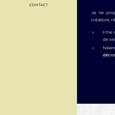
CONTACT
Je ne pro
créations ré
il me 
de se
Néanm
décor