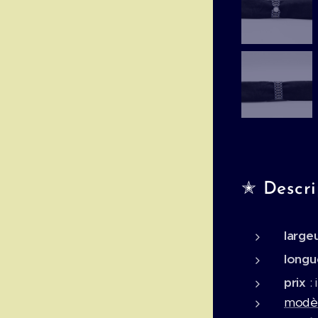
✭ Descrip
large
long
prix
:
modèl