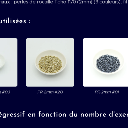
riaux
: perles de rocaille Toho 11/0 (2mm) (3 couleurs), fi
tilisées :
m #03
PR-2mm #20
PR-2mm #01
égressif en fonction du nombre d'exe