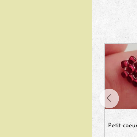
toile
"Médiéval"
Petit coeu