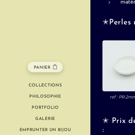
maté
✭Perles u
PANIER
COLLECTIONS
PHILOSOPHIE
ref : PR-2m
PORTFOLIO
GALERIE
✭ Prix d
:
EMPRUNTER UN BIJOU