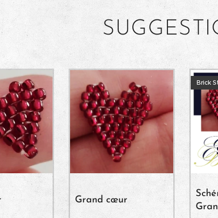
SUGGEST
Brick S
Schém
r
Grand cœur
Gran