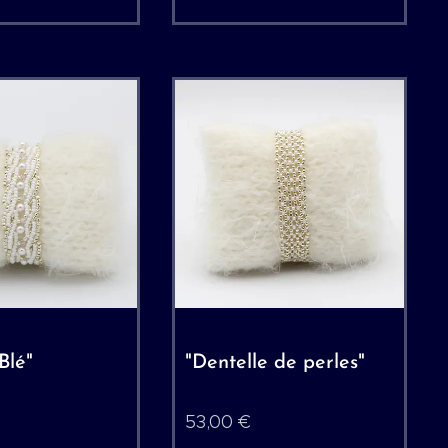
Blé"
"Dentelle de perles"
53,00
€