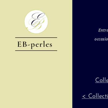
Entre
occasio
EB-perles
Coll
< Collect