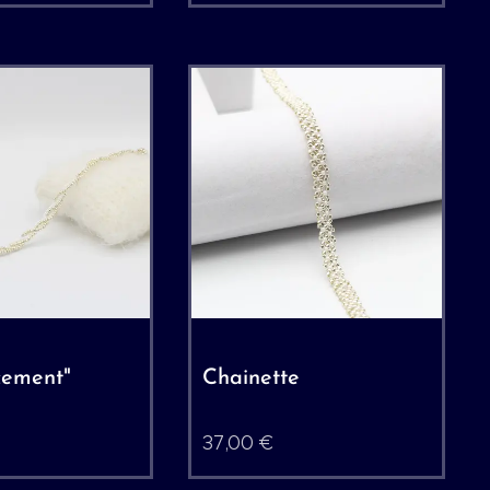
cement"
Chainette
37,00
€