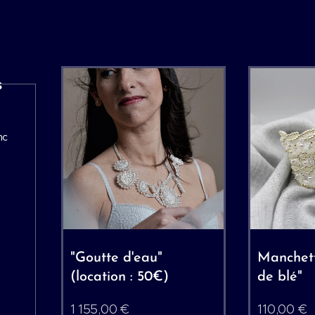
s
nc
"Goutte d'eau"
Manchet
(location : 50€)
de blé"
1 155,00
€
110,00
€