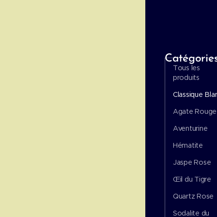
Catégorie
Tous les
produits
Classique Bla
Agate Rouge
Aventurine
Hématite
Jaspe Rose
Œil du Tigre
Quartz Rose
Sodalite du