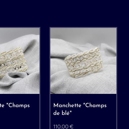
te "Champs
Manchette "Champs
de blé"
110,00
€