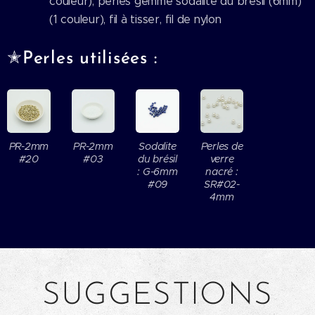
couleur), perles gemme sodalite du brésil (6mm)
(1 couleur), fil à tisser, fil de nylon
✭
Perles utilisées :
PR-2mm
PR-2mm
Sodalite
Perles de
#20
#03
du brésil
verre
: G-6mm
nacré :
#09
SR#02-
4mm
SUGGESTIONS